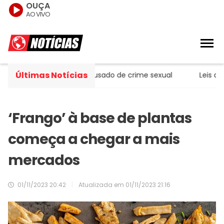
OUÇA
AO VIVO
Últimas Notícias
a ministro do STJ acusado de crime sexual
Leis do licen
‘Frango’ à base de plantas
começa a chegar a mais
mercados
01/11/2023 20:42
|
Atualizada em
01/11/2023 21:16