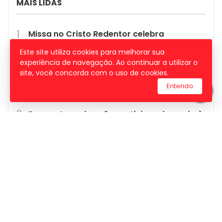
MAIS LIDAS
Missa no Cristo Redentor celebra
aniversário do santuário
Este site utiliza cookies para melhorar sua
experiência de navegação. Ao continuar a utilizar o
site, você concorda com o uso de cookies.
Copa do Mundo 2026: onde será sede,
quantos países,…
Entendo
Forças Armadas vão participar de apoio à
segurança…
Biscoito ou bolacha: descubra quem ganha
o debate em…
Em pesquisa inédita, paleontólogos
brasileiros acham…