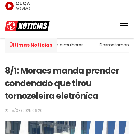
OUÇA
AO VIVO
Últimas Notícias
e estágios da agressão a mulheres
Desmatamento na Ama
8/1: Moraes manda prender
condenado que tirou
tornozeleira eletrônica
15/08/2025 06:20