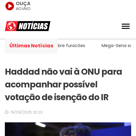
OUÇA
AO VIVO
Últimas Notícias
a melhorar previsão sobre furacões
Mega-Sena sorteia p
Haddad não vai à ONU para
acompanhar possível
votação de isenção do IR
19/09/2025 20:20