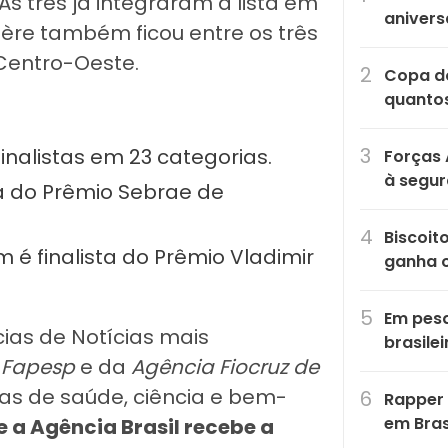
As três já integraram a lista em
anivers
ière também ficou entre os três
 Centro-Oeste.
Copa do
quantos
finalistas em 23 categorias.
Forças 
à segu
ta do Prêmio Sebrae de
Biscoit
 finalista do Prêmio Vladimir
ganha 
Em pesq
cias de Notícias mais
brasile
 Fapesp
e da
Agência Fiocruz de
mas de saúde, ciência e bem-
Rapper 
em Bras
 a Agência Brasil recebe a