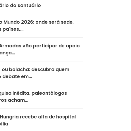
ário do santuário
 Mundo 2026: onde será sede,
 países,…
Armadas vão participar de apoio
rança…
o ou bolacha: descubra quem
o debate em…
uisa inédita, paleontólogos
iros acham…
Hungria recebe alta de hospital
ília