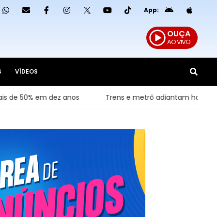
App:
OUÇA
AO VIVO
S
VÍDEOS
m dez anos
Trens e metrô adiantam horário de pico no R