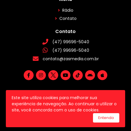
Rádio
Contato
Contato
(47) 99696-5040
(47) 99696-5040
contato@zasmedia.com.br
Este site utiliza cookies para melhorar sua
2026 © Todos os direitos reservados.
experiência de navegação. Ao continuar a utilizar o
site, você concorda com o uso de cookies.
utilizamos a plataforma
Entendo