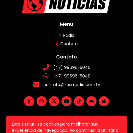
Menu
Rádio
Contato
Contato
(47) 99696-5040
(47) 99696-5040
contato@zasmedia.com.br
Este site utiliza cookies para melhorar sua
2026 © Todos os direitos reservados.
experiência de navegação. Ao continuar a utilizar o