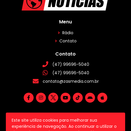
Menu
Rádio
Contato
Contato
(47) 99696-5040
(47) 99696-5040
contato@zasmedia.com.br
Este site utiliza cookies para melhorar sua
2026 © Todos os direitos reservados.
experiência de navegação. Ao continuar a utilizar o