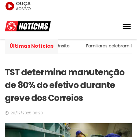
OUÇA
AO VIVO
Últimas Notícias
esentendimento no trânsito
Familiares celebram legado 
TST determina manutenção
de 80% do efetivo durante
greve dos Correios
20/12/2025 06:20