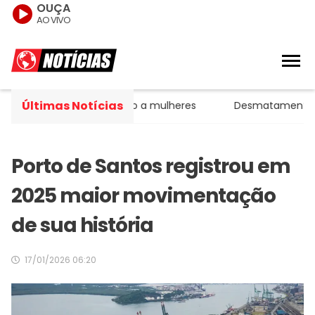
OUÇA
AO VIVO
Últimas Notícias
e estágios da agressão a mulheres
Desmatamento na Am
Porto de Santos registrou em
2025 maior movimentação
de sua história
17/01/2026 06:20