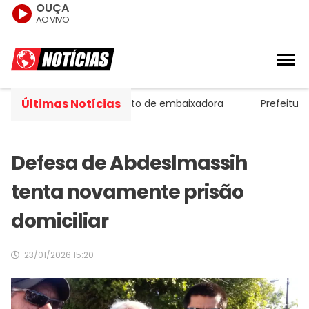
OUÇA
AO VIVO
Últimas Notícias
la após revogação de visto de embaixadora
Prefeitura int
Defesa de Abdeslmassih
tenta novamente prisão
domiciliar
23/01/2026 15:20