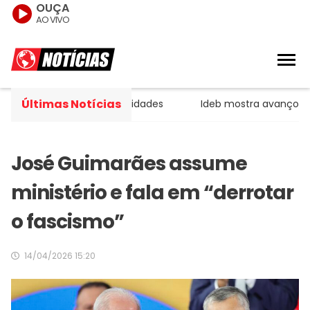
OUÇA
AO VIVO
Últimas Notícias
uficiente, avaliam entidades
Ideb mostra avanço da edu
José Guimarães assume
ministério e fala em “derrotar
o fascismo”
14/04/2026 15:20