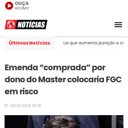
OUÇA
AO VIVO
Últimas Notícias
âncer de pulmão
Lei que aumenta punição a crimes digit
Emenda “comprada” por
dono do Master colocaria FGC
em risco
08/05/2026 20:20