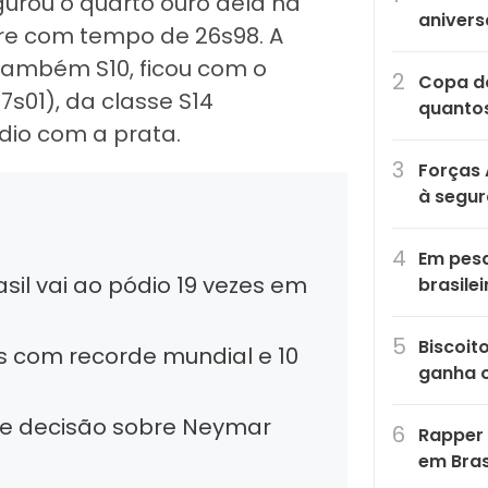
urou o quarto ouro dela na
anivers
vre com tempo de 26s98. A
também S10, ficou com o
Copa do
7s01), da classe S14
quantos
ódio com a prata.
Forças 
à segu
Em pesq
asil vai ao pódio 19 vezes em
brasile
Biscoit
es com recorde mundial e 10
ganha 
que decisão sobre Neymar
Rapper 
em Bras