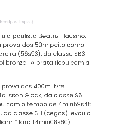
brasilparalimpico)
 a paulista Beatriz Flausino,
a prova dos 50m peito como
ereira (56s93), da classe SB3
i bronze. A prata ficou com a
a prova dos 400m livre.
alisson Glock, da classe S6
eu com o tempo de 4min59s45
 da classe S11 (cegos) levou o
lliam Ellard (4min08s80).