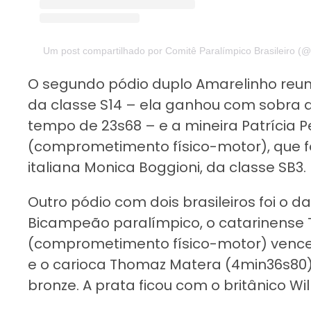
Um post compartilhado por Comitê Paralímpico Brasileiro (@
O segundo pódio duplo Amarelinho reuniu
da classe S14 – ela ganhou com sobra 
tempo de 23s68 – e a mineira Patrícia P
(comprometimento físico-motor), que fo
italiana Monica Boggioni, da classe SB3.
Outro pódio com dois brasileiros foi o d
Bicampeão paralímpico, o catarinense T
(comprometimento físico-motor) venc
e o carioca Thomaz Matera (4min36s80),
bronze. A prata ficou com o britânico Wi