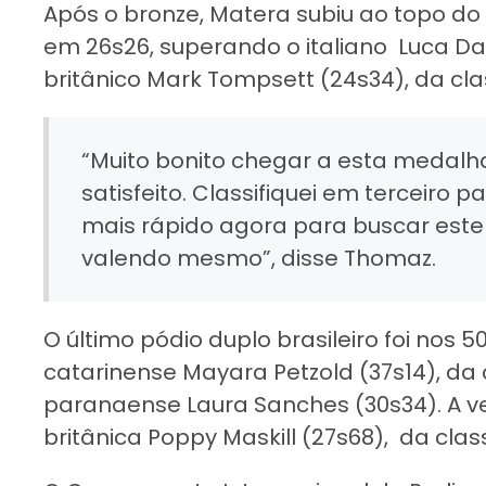
Após o bronze, Matera subiu ao topo do
em 26s26, superando o italiano Luca Da 
britânico Mark Tompsett (24s34), da clas
“Muito bonito chegar a esta medalha 
satisfeito. Classifiquei em terceiro p
mais rápido agora para buscar este
valendo mesmo”, disse Thomaz.
O último pódio duplo brasileiro foi nos
catarinense Mayara Petzold (37s14), da 
paranaense Laura Sanches (30s34). A v
britânica Poppy Maskill (27s68), da clas