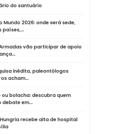
ário do santuário
 Mundo 2026: onde será sede,
 países,…
Armadas vão participar de apoio
rança…
uisa inédita, paleontólogos
iros acham…
o ou bolacha: descubra quem
o debate em…
Hungria recebe alta de hospital
ília