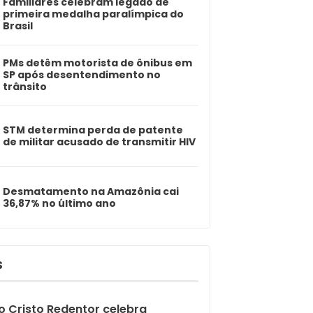
Familiares celebram legado de
primeira medalha paralímpica do
Brasil
PMs detêm motorista de ônibus em
SP após desentendimento no
trânsito
STM determina perda de patente
de militar acusado de transmitir HIV
Desmatamento na Amazônia cai
36,87% no último ano
S
o Cristo Redentor celebra