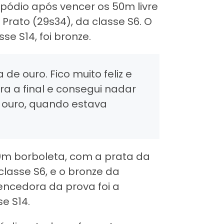
 pódio após vencer os 50m livre
Prato (29s34), da classe S6. O
se S14, foi bronze.
de ouro. Fico muito feliz e
ara a final e consegui nadar
 ouro, quando estava
 50m borboleta, com a prata da
classe S6, e o bronze da
encedora da prova foi a
se S14.