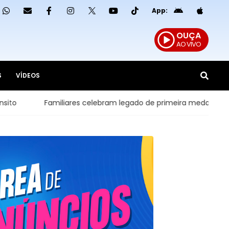
App:
OUÇA
AO VIVO
S
VÍDEOS
miliares celebram legado de primeira medalha paralímpica do B