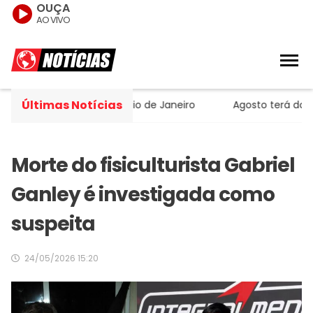
OUÇA
AO VIVO
Últimas Notícias
 de helicóptero no Rio de Janeiro
Agosto terá dois ecl
Morte do fisiculturista Gabriel
Ganley é investigada como
suspeita
24/05/2026 15:20