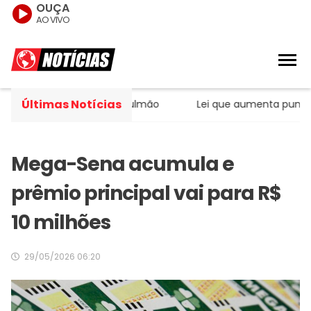
OUÇA
AO VIVO
Últimas Notícias
ura para o câncer de pulmão
Lei que aumenta punição a c
Mega-Sena acumula e
prêmio principal vai para R$
10 milhões
29/05/2026 06:20