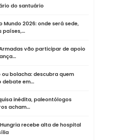
ário do santuário
 Mundo 2026: onde será sede,
 países,…
Armadas vão participar de apoio
rança…
o ou bolacha: descubra quem
o debate em…
uisa inédita, paleontólogos
iros acham…
Hungria recebe alta de hospital
ília