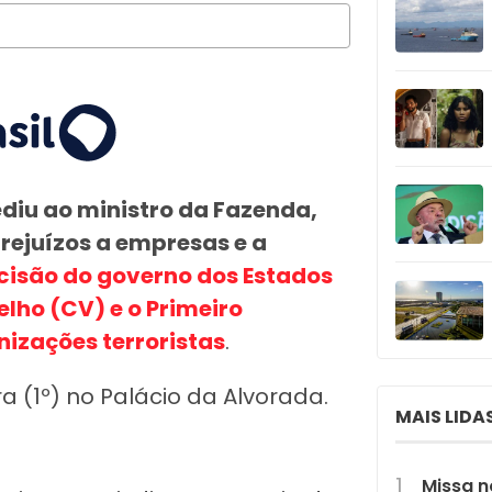
pediu ao ministro da Fazenda,
prejuízos a empresas e a
cisão do governo dos Estados
lho (CV) e o Primeiro
izações terroristas
.
 (1º) no Palácio da Alvorada.
MAIS LIDA
Missa n