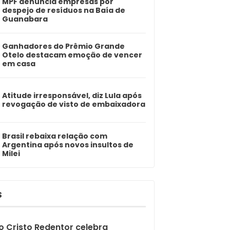
MPF denuncia empresas por
despejo de resíduos na Baía de
Guanabara
Ganhadores do Prêmio Grande
Otelo destacam emoção de vencer
em casa
Atitude irresponsável, diz Lula após
revogação de visto de embaixadora
Brasil rebaixa relação com
Argentina após novos insultos de
Milei
S
o Cristo Redentor celebra