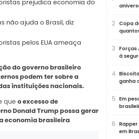
oristas prejudica economia do
anivers
 não ajuda o Brasil, diz
Copa do
quantos
roristas pelos EUA ameaça
Forças 
à segu
ção do governo brasileiro
Biscoit
ternos podem ter sobre a
ganha 
as instituições nacionais.
Em pesq
me que
o excesso de
brasile
erno Donald Trump possa gerar
 a economia brasileira
.
Rapper 
em Bras