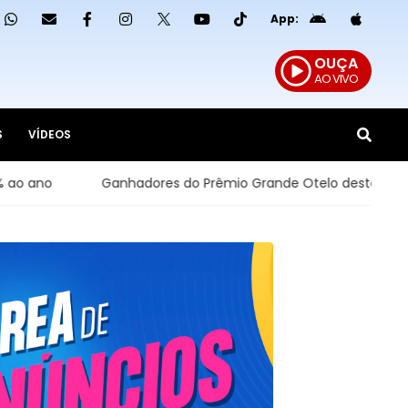
App:
OUÇA
AO VIVO
S
VÍDEOS
Ganhadores do Prêmio Grande Otelo destacam emoção de