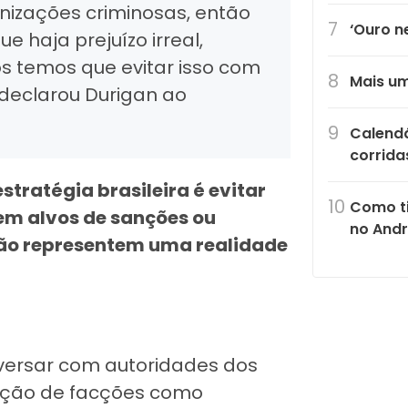
izações criminosas, então
‘Ouro n
e haja prejuízo irreal,
s temos que evitar isso com
Mais um
 declarou Durigan ao
Calendá
corrida
stratégia brasileira é evitar
Como ti
em alvos de sanções ou
no Andr
não representem uma realidade
onversar com autoridades dos
cação de facções como