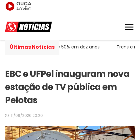
OUÇA
AO VIVO
Últimas Notícias
o SUS crescem mais de 50% em dez anos
Trens e metrô a
EBC e UFPel inauguram nova
estação de TV pública em
Pelotas
11/06/2026 20:20