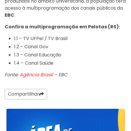
produzidos no âmbito universitário, a população terá
acesso à multiprogramação dos canais públicos da
EBC
.
Confira a multiprogramação em Pelotas (RS):
1.1 – TV UFPel / TV Brasil
1.2 – Canal Gov
1.3 – Canal Educação
1.4 – Canal Saúde
Fonte:
Agência Brasil
– EBC
Compartilhar