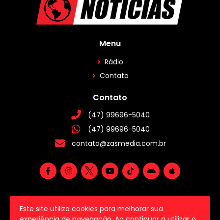
Menu
Rádio
Contato
Contato
(47) 99696-5040
(47) 99696-5040
contato@zasmedia.com.br
Este site utiliza cookies para melhorar sua
2026 © Todos os direitos reservados.
experiência de navegação. Ao continuar a utilizar o