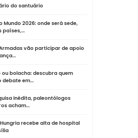
ário do santuário
 Mundo 2026: onde será sede,
 países,…
Armadas vão participar de apoio
rança…
o ou bolacha: descubra quem
o debate em…
uisa inédita, paleontólogos
iros acham…
Hungria recebe alta de hospital
ília