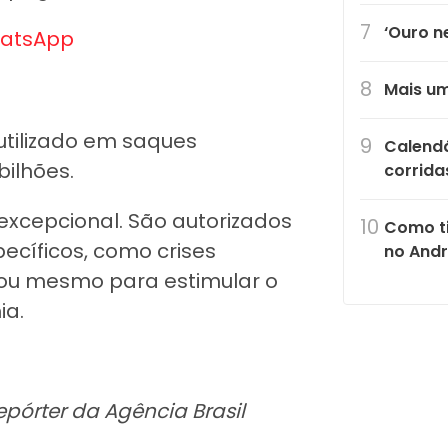
‘Ouro n
atsApp
Mais um
utilizado em saques
Calendá
bilhões.
corrida
excepcional. São autorizados
Como ti
cíficos, como crises
no Andr
ou mesmo para estimular o
ia.
epórter da Agência Brasil