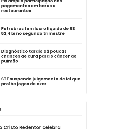
Pix amplia participação nos
pagamentos em bares e
restaurantes
Petrobras tem lucro líquido de R$
52,4 bi no segundo trimestre
Diagnóstico tardio dá poucas
chances de cura para o câncer de
pulmão
STF suspende julgamento de lei que
proíbe jogos de azar
S
o Cristo Redentor celebra