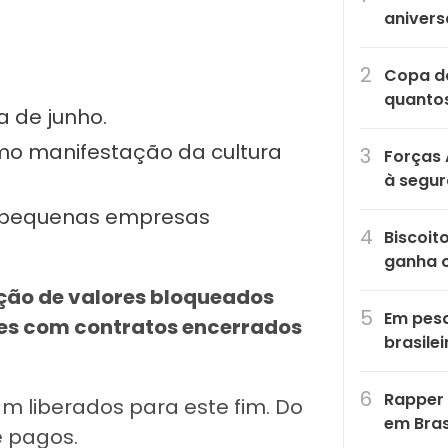
anivers
Copa do
quantos
 de junho.
mo manifestação da cultura
Forças 
à segu
a pequenas empresas
Biscoit
ganha 
ação de valores bloqueados
Em pesq
res com contratos encerrados
brasile
Rapper 
ram liberados para este fim. Do
em Bras
e pagos.