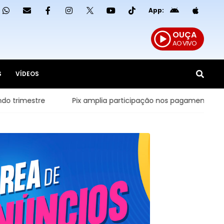
App:
OUÇA
AO VIVO
S
VÍDEOS
stre
Pix amplia participação nos pagamentos em bares e