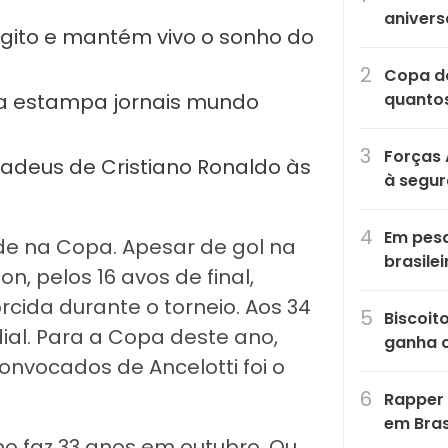
anivers
Egito e mantém vivo o sonho do
Copa do
pa estampa jornais mundo
quantos
Forças 
adeus de Cristiano Ronaldo às
à segu
Em pesq
de na Copa. Apesar de gol na
brasile
on, pelos 16 avos de final,
cida durante o torneio. Aos 34
Biscoit
ial. Para a Copa deste ano,
ganha 
onvocados de Ancelotti foi o
Rapper 
em Bras
ho faz 33 anos em outubro. Ou