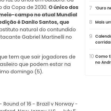
o da Copa de 2030.
O único dos
‘Ouro n
 meio-campo no atual Mundial
dição é Danilo Santos, que
Mais um
ubstituto natural do contundido
tacante Gabriel Martinelli no
Calendá
corrida
que tem que sair jogadores de
Como ti
no Andr
brasileiro que podem estar na
ltimo domingo (5).