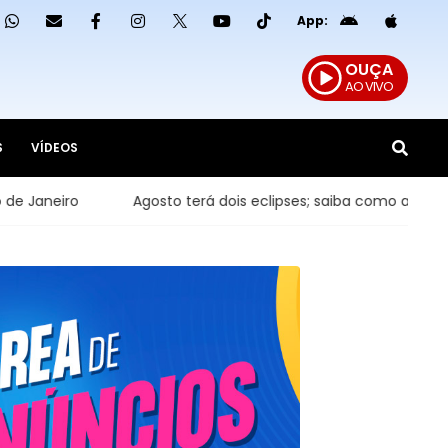
App:
OUÇA
AO VIVO
S
VÍDEOS
Agosto terá dois eclipses; saiba como assistir aos fenômenos