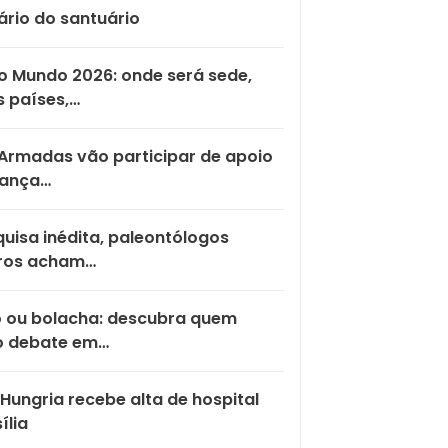
ário do santuário
 Mundo 2026: onde será sede,
 países,…
Armadas vão participar de apoio
rança…
uisa inédita, paleontólogos
iros acham…
o ou bolacha: descubra quem
o debate em…
Hungria recebe alta de hospital
ília