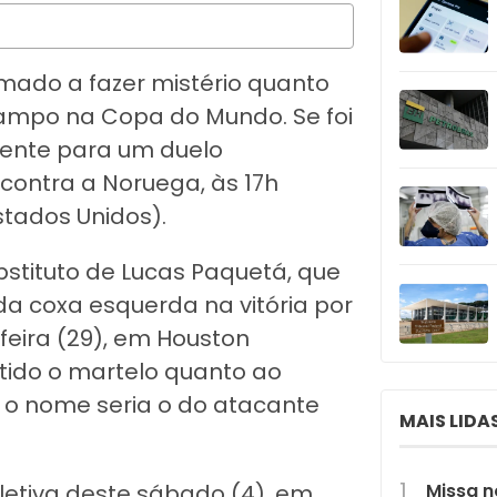
umado a fazer mistério quanto
mpo na Copa do Mundo. Se foi
erente para um duelo
contra a Noruega, às 17h
stados Unidos).
bstituto de Lucas Paquetá, que
da coxa esquerda na vitória por
feira (29), em Houston
tido o martelo quanto ao
e o nome seria o do atacante
MAIS LIDA
Missa n
letiva deste sábado (4), em