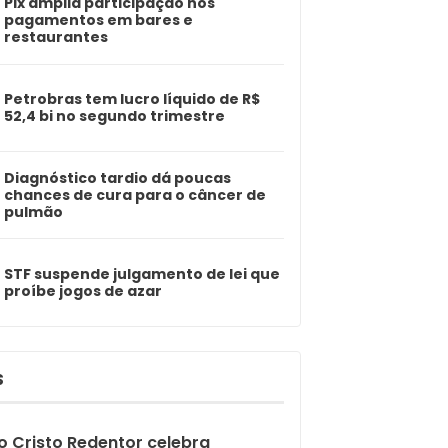
Pix amplia participação nos
pagamentos em bares e
restaurantes
Petrobras tem lucro líquido de R$
52,4 bi no segundo trimestre
Diagnóstico tardio dá poucas
chances de cura para o câncer de
pulmão
STF suspende julgamento de lei que
proíbe jogos de azar
S
o Cristo Redentor celebra