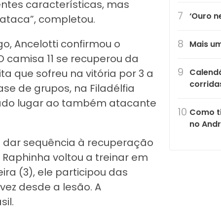
ntes características, mas
‘Ouro n
ataca”, completou.
, Ancelotti confirmou o
Mais um
O camisa 11 se recuperou da
Calendá
ta que sofreu na vitória por 3 a
corrida
se de grupos, na Filadélfia
dado lugar ao também atacante
Como ti
no Andr
 dar sequência à recuperação
, Raphinha voltou a treinar em
a (3), ele participou das
 vez desde a lesão. A
il.