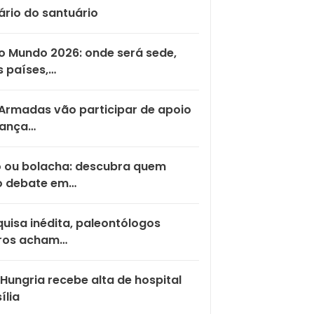
ário do santuário
 Mundo 2026: onde será sede,
 países,…
Armadas vão participar de apoio
rança…
o ou bolacha: descubra quem
o debate em…
uisa inédita, paleontólogos
iros acham…
Hungria recebe alta de hospital
ília