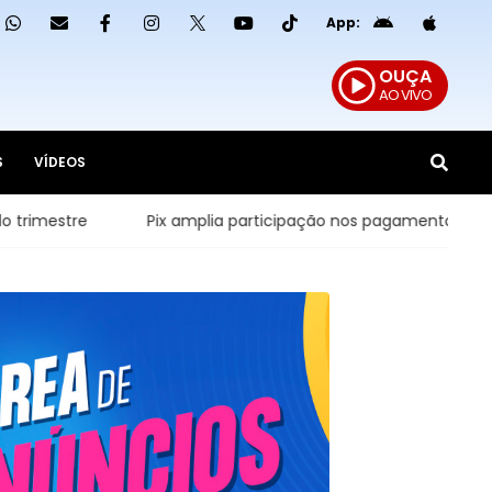
App:
OUÇA
AO VIVO
S
VÍDEOS
e
Pix amplia participação nos pagamentos em bares e re