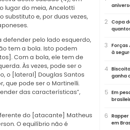
anivers
o lugar do meia, Ancelotti
 substituto e, por duas vezes,
Copa do
japoneses.
quantos
 defender pelo lado esquerdo,
Forças 
ão tem a bola. Isto podem
à segu
ntos]. Com a bola, ele tem de
uerda. Às vezes, pode ser o
Biscoit
so, o [lateral] Douglas Santos
ganha 
, que pode ser o Martinelli.
nder das características”,
Em pesq
brasile
 diferente do [atacante] Matheus
Rapper 
em Bras
on. O equilíbrio não é